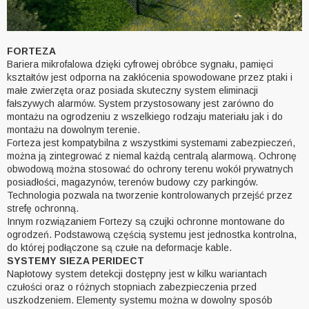
FORTEZA
Bariera mikrofalowa dzięki cyfrowej obróbce sygnału, pamięci
kształtów jest odporna na zakłócenia spowodowane przez ptaki i
małe zwierzęta oraz posiada skuteczny system eliminacji
fałszywych alarmów. System przystosowany jest zarówno do
montażu na ogrodzeniu z wszelkiego rodzaju materiału jak i do
montażu na dowolnym terenie.
Forteza jest kompatybilna z wszystkimi systemami zabezpieczeń,
można ją zintegrować z niemal każdą centralą alarmową. Ochronę
obwodową można stosować do ochrony terenu wokół prywatnych
posiadłości, magazynów, terenów budowy czy parkingów.
Technologia pozwala na tworzenie kontrolowanych przejść przez
strefę ochronną.
Innym rozwiązaniem Fortezy są czujki ochronne montowane do
ogrodzeń. Podstawową częścią systemu jest jednostka kontrolna,
do której podłączone są czułe na deformacje kable.
SYSTEMY SIEZA PERIDECT
Napłotowy system detekcji dostępny jest w kilku wariantach
czułości oraz o różnych stopniach zabezpieczenia przed
uszkodzeniem. Elementy systemu można w dowolny sposób