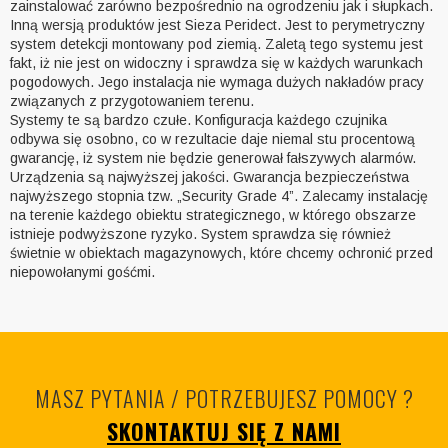
zainstalować zarówno bezpośrednio na ogrodzeniu jak i słupkach.
Inną wersją produktów jest Sieza Peridect. Jest to perymetryczny
system detekcji montowany pod ziemią. Zaletą tego systemu jest
fakt, iż nie jest on widoczny i sprawdza się w każdych warunkach
pogodowych. Jego instalacja nie wymaga dużych nakładów pracy
związanych z przygotowaniem terenu.
Systemy te są bardzo czułe. Konfiguracja każdego czujnika
odbywa się osobno, co w rezultacie daje niemal stu procentową
gwarancję, iż system nie będzie generował fałszywych alarmów.
Urządzenia są najwyższej jakości. Gwarancja bezpieczeństwa
najwyższego stopnia tzw. „Security Grade 4”. Zalecamy instalację
na terenie każdego obiektu strategicznego, w którego obszarze
istnieje podwyższone ryzyko. System sprawdza się również
świetnie w obiektach magazynowych, które chcemy ochronić przed
niepowołanymi gośćmi.
MASZ PYTANIA / POTRZEBUJESZ POMOCY ?
SKONTAKTUJ SIĘ Z NAMI